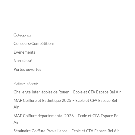
A
l
t
e
r
n
Catégories
a
Concours/Compétitions
t
Evénements
i
Non classé
v
e
Portes ouvertes
:
Articles récents
Challenge Inter-écoles de Rouen – Ecole et CFA Espace Bel Air
MAF Coiffure et Esthétique 2025 – Ecole et CFA Espace Bel
Air
MAF Coiffure départemental 2026 – Ecole et CFA Espace Bel
Air
Séminaire Coiffure Provalliance – Ecole et CFA Espace Bel Air