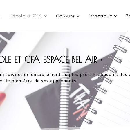
l
L’école & CFA
Coiffure
Esthétique
S
LE ET CFA ESPACE BEL AIR •
n suivi et un encadrement au plus près des besoins des 
et le bien-être de ses apprenants.