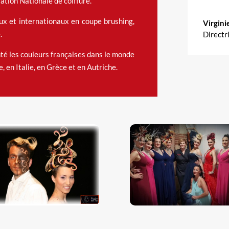
ation Nationale de coiffure.
ux et internationaux en coupe brushing,
Virgini
.
Directr
nté les couleurs françaises dans le monde
 en Italie, en Grèce et en Autriche.