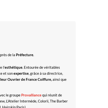
uprès de la
Préfecture
.
e l’
esthétique
. Entourée de véritables
ce et son
expertise
, grâce à sa directrice,
lleur Ouvrier de France Coiffure,
ainsi que
avec le groupe
Provalliance
qui réunit de
ew, L’Atelier Intermède, Colorii, The Barber
 Hairskin Paris).