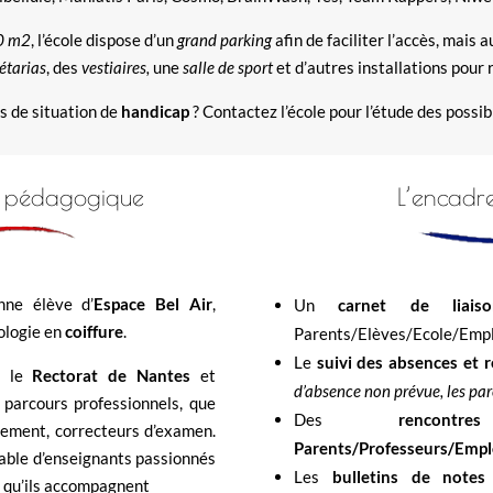
0 m2
, l’école dispose d’un
grand parking
afin de faciliter l’accès, mais a
étarias
, des
vestiaires,
une
salle de sport
et d’autres installations pour r
s de situation de
handicap
? Contactez l’école pour l’étude des possibi
pe pédagogique
L’encadre
nne élève d’
Espace Bel Air
,
Un
carnet de liaiso
nologie en
coiffure
.
Parents/Elèves/Ecole/Empl
Le
suivi des absences et r
r le
Rectorat de Nantes
et
d’absence non prévue, les par
 parcours professionnels, que
Des
rencontre
lement, correcteurs d’examen.
Parents/Professeurs/Emp
table d’enseignants passionnés
Les
bulletins de notes
s. qu’ils accompagnent