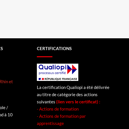
ES
CERTIFICATIONS
Rhin et
La certifi
cation Qualiopi a été délivrée
au titre de catégorie des actions
s
suivantes
(lien vers le certificat) :
ole /
- Actions de formation
od à 10
- Actions de formation par
apprentissage