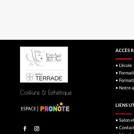
ACCÈS 
• L'école
• Formati
• Format
• Notre a
Coiffure & Esthétique
LIENS U
• Salon e
• Contac