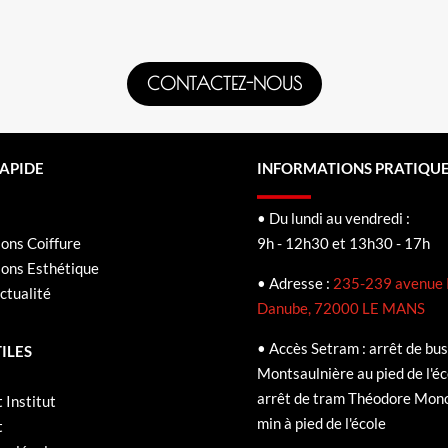
CONTACTEZ-NOUS
RAPIDE
INFORMATIONS PRATIQU
• Du lundi au vendredi :
ons Coiffure
9h - 12h30 et 13h30 - 17h
ions Esthétique
• Adresse :
235-239 avenue 
ctualité
Danube, 72000 LE MANS
• Accès Setram : arrêt de bu
TILES
Montsaulnière au pied de l'éc
arrêt de tram Théodore Mon
t Institut
min à pied de l'école
t