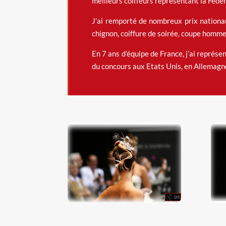
meilleurs coiffeurs représentant la Fédér
J’ai remporté de nombreux prix nationa
chignon, coiffure de soirée, coupe homme
En 7 ans d’équipe de France, j’ai représe
du concours aux Etats Unis, en Allemagne,