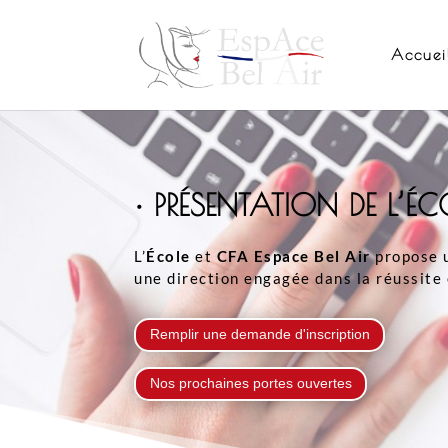
Accuei
• PRÉSENTATION DE L’ÉCO
L’
École
et
CFA Espace Bel Air
propose u
une direction engagée dans la réussite 
Remplir une demande d'inscription
Nos prochaines portes ouvertes