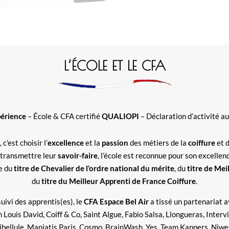
L’ÉCOLE ET LE CFA
périence
–
École & CFA certifié
QUALIOPI
– Déclaration d’activité a
, c’est choisir l’
excellence
et la
passion
des métiers de la
coiffure
et d
 transmettre leur
savoir-faire
, l’école est reconnue pour son excellen
se du
titre de Chevalier de l’ordre national du mérite
, du
titre de Mei
du
titre du Meilleur Apprenti de France Coiffure
.
ivi des apprentis(es), le
CFA Espace Bel Air
a tissé un partenariat 
uis David, Coiff & Co, Saint Algue, Fabio Salsa, Llongueras, Intervi
bellule, Maniatis Paris, Cosmo, BrainWash, Yes, Team Kappers, Niwel,