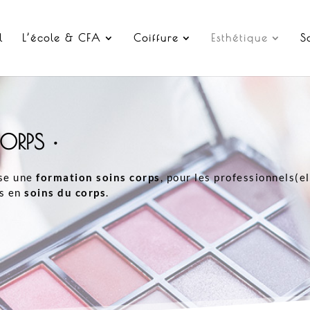
l
L’école & CFA
Coiffure
Esthétique
S
ORPS •
ose une
formation soins corps
, pour les professionnels(e
es en
soins du corps
.