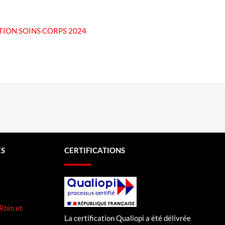
TION SOINS CORPS 2024
ES
CERTIFICATIONS
Rhin et
La certifi
cation Qualiopi a été délivrée