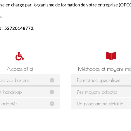
rise en charge par l’organisme de formation de votre entreprise (OPC
e.
ro : 52720148772.


Accessibilité
Méthodes et moyens mob
 de vos besoins
Formatrice spécialisée
nt handicap
Des moyens adaptés
 adaptés
Un programme détaillé