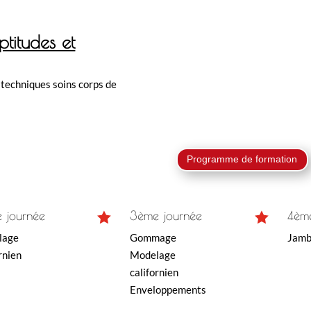
ptitudes et
 techniques soins corps de
Programme de formation
 journée
3ème journée
4èm


lage
Gommage
Jamb
rnien
Modelage
californien
Enveloppements