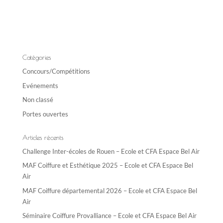
A
l
t
e
r
n
Catégories
a
Concours/Compétitions
t
Evénements
i
Non classé
v
e
Portes ouvertes
:
Articles récents
Challenge Inter-écoles de Rouen – Ecole et CFA Espace Bel Air
MAF Coiffure et Esthétique 2025 – Ecole et CFA Espace Bel
Air
MAF Coiffure départemental 2026 – Ecole et CFA Espace Bel
Air
Séminaire Coiffure Provalliance – Ecole et CFA Espace Bel Air