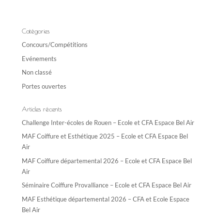
e
r
n
Catégories
a
Concours/Compétitions
t
Evénements
i
Non classé
v
e
Portes ouvertes
:
Articles récents
Challenge Inter-écoles de Rouen – Ecole et CFA Espace Bel Air
MAF Coiffure et Esthétique 2025 – Ecole et CFA Espace Bel
Air
MAF Coiffure départemental 2026 – Ecole et CFA Espace Bel
Air
Séminaire Coiffure Provalliance – Ecole et CFA Espace Bel Air
MAF Esthétique départemental 2026 – CFA et Ecole Espace
Bel Air