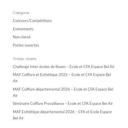
r
n
Catégories
a
Concours/Compétitions
t
Evénements
i
Non classé
v
e
Portes ouvertes
:
Articles récents
Challenge Inter-écoles de Rouen – Ecole et CFA Espace Bel Air
MAF Coiffure et Esthétique 2025 – Ecole et CFA Espace Bel
Air
MAF Coiffure départemental 2026 – Ecole et CFA Espace Bel
Air
Séminaire Coiffure Provalliance – Ecole et CFA Espace Bel Air
MAF Esthétique départemental 2026 – CFA et Ecole Espace
Bel Air